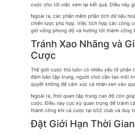
cược cho tới việc xem lại kết quả. Điều này g
Ngoài ra, các phần mềm phần tích dữ liệu hoặc
chiến lược phù hợp. Việc tích hợp các công c
giữ vững phong độ và hướng tới thành công b
Tránh Xao Nhãng và Gi
Cược
Thế giới cược thủ luôn có nhiều yếu tố phân 
đảm bảo tập trung, người chơi cần tạo môi tr
quyết không để cảm xúc cá nhân xen vào quá t
Ngoài ra, thói quen tập trung cao độ còn giúp
cược. Điều này cực kỳ quan trọng để tránh c
thành công khi cá cược tại b52 club và duy tr
Đặt Giới Hạn Thời Gia