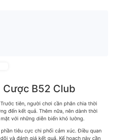
á Cược B52 Club
Trước tiên, người chơi cần phân chia thời
ởng đến kết quả. Thêm nữa, nên dành thời
i mặt với những diễn biến khó lường.
phần tiêu cực chi phối cảm xúc. Điều quan
 dõi và đánh giá kết quả. Kế hoạch này cần