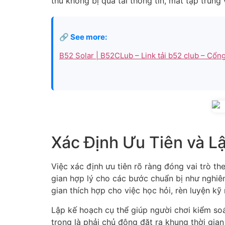
thủ không bị quá tải thông tin, mất tập trung
🔗 See more:
B52 Solar | B52CLub – Link tải b52 club – Cổ
Xác Định Ưu Tiên và L
Việc xác định ưu tiên rõ ràng đóng vai trò th
gian hợp lý cho các bước chuẩn bị như nghiên
gian thích hợp cho việc học hỏi, rèn luyện k
Lập kế hoạch cụ thể giúp người chơi kiểm so
trọng là phải chủ động đặt ra khung thời gia