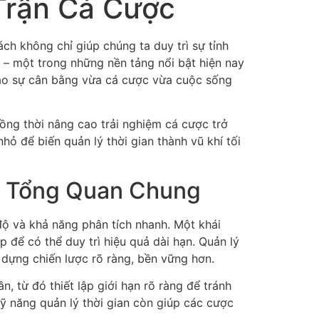
Trận Cá Cược
ách không chỉ giúp chúng ta duy trì sự tỉnh
 – một trong những nền tảng nổi bật hiện nay
ảo sự cân bằng vừa cá cược vừa cuộc sống
đồng thời nâng cao trải nghiệm cá cược trở
hỏ để biến quản lý thời gian thành vũ khí tối
 – Tổng Quan Chung
 độ và khả năng phân tích nhanh. Một khái
p để có thể duy trì hiệu quả dài hạn. Quản lý
 dựng chiến lược rõ ràng, bền vững hơn.
n, từ đó thiết lập giới hạn rõ ràng để tránh
 kỹ năng quản lý thời gian còn giúp các cược