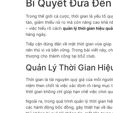
Bí Quyết Đưa Đến
Trong thế giới cá cược, thời gian là yếu tố q
táo, giảm thiểu rủi ro mà còn nâng cao khả n
– việc hiểu rõ cách
quản lý thời gian hiệu qu
hàng ngày.
Tiếp cận đúng đắn về mặt thời gian vừa giúp 
nên thú vị và bền vững. Trong bài viết này, c
thượng cho thành công tại b52 club.
Quản Lý Thời Gian Hi
Thời gian là tài nguyên quý giá của mỗi người
niệm then chốt là việc xác định rõ ràng mục t
thời gian không chỉ giúp hạn chế việc chơi q
Ngoài ra, trong quá trình quản lý thời gian hi
các hành động bốc đồng, gây thiệt hại về lâu 