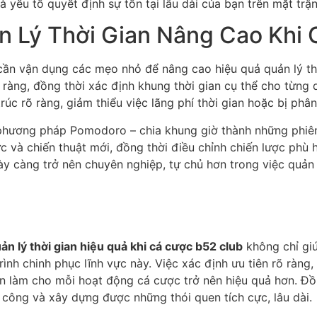
à yếu tố quyết định sự tồn tại lâu dài của bạn trên mặt trậ
 Lý Thời Gian Nâng Cao Khi 
cần vận dụng các mẹo nhỏ để nâng cao hiệu quả quản lý thờ
 ràng, đồng thời xác định khung thời gian cụ thể cho từng 
rúc rõ ràng, giảm thiểu việc lãng phí thời gian hoặc bị phâ
hương pháp Pomodoro – chia khung giờ thành những phiên 2
c và chiến thuật mới, đồng thời điều chỉnh chiến lược phù
ày càng trở nên chuyên nghiệp, tự chủ hơn trong việc quản 
ản lý thời gian hiệu quả khi cá cược b52 club
không chỉ giú
nh chinh phục lĩnh vực này. Việc xác định ưu tiên rõ ràng,
hần làm cho mỗi hoạt động cá cược trở nên hiệu quả hơn. 
h công và xây dựng được những thói quen tích cực, lâu dài.