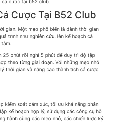
n cá cược tại b52 club.
Cá Cược Tại B52 Club
i gian. Một mẹo phổ biến là dành thời gian
quá trình như nghiên cứu, lên kế hoạch cá
n tâm.
5 phút rồi nghỉ 5 phút để duy trì độ tập
 hợp theo từng giai đoạn. Với những mẹo nhỏ
lý thời gian và nâng cao thành tích cá cược
p kiểm soát cảm xúc, tối ưu khả năng phân
 lập kế hoạch hợp lý, sử dụng các công cụ hỗ
Đồng hành cùng các mẹo nhỏ, các chiến lược kỷ