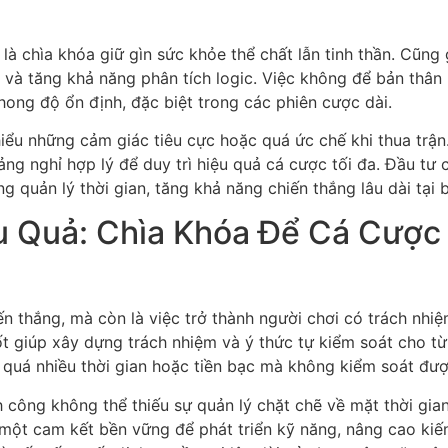
là chìa khóa giữ gìn sức khỏe thể chất lẫn tinh thần. Cũng 
o và tăng khả năng phân tích logic. Việc không để bản thân
phong độ ổn định, đặc biệt trong các phiên cược dài.
iểu những cảm giác tiêu cực hoặc quá ức chế khi thua trận
oảng nghỉ hợp lý để duy trì hiệu quả cá cược tối đa. Đầu tư
g quản lý thời gian, tăng khả năng chiến thắng lâu dài tại 
u Quả: Chìa Khóa Để Cá Cược
n thắng, mà còn là việc trở thành người chơi có trách nhi
chốt giúp xây dựng trách nhiệm và ý thức tự kiểm soát cho 
ốn quá nhiều thời gian hoặc tiền bạc mà không kiểm soát đượ
h công không thể thiếu sự quản lý chặt chẽ về mặt thời gi
một cam kết bền vững để phát triển kỹ năng, nâng cao kiế