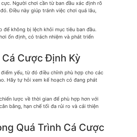
u cực. Người chơi cần từ ban đầu xác định rõ
ó. Điều này giúp tránh việc chơi quá lâu,
p để không bị lệch khỏi mục tiêu ban đầu.
chơi ổn định, có trách nhiệm và phát triển
n Cá Cược Định Kỳ
à điểm yếu, từ đó điều chỉnh phù hợp cho các
cao. Hãy tự hỏi xem kế hoạch có đang phát
chiến lược về thời gian để phù hợp hơn với
ân bằng, hạn chế tối đa rủi ro và cải thiện
ong Quá Trình Cá Cược