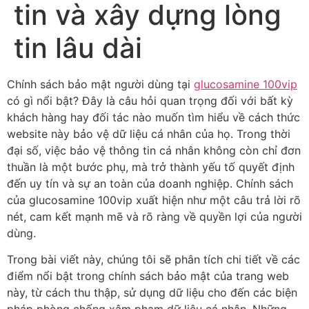
tin và xây dựng lòng
tin lâu dài
Chính sách bảo mật người dùng tại
glucosamine 100vip
có gì nổi bật? Đây là câu hỏi quan trọng đối với bất kỳ
khách hàng hay đối tác nào muốn tìm hiểu về cách thức
website này bảo vệ dữ liệu cá nhân của họ. Trong thời
đại số, việc bảo vệ thông tin cá nhân không còn chỉ đơn
thuần là một bước phụ, mà trở thành yếu tố quyết định
đến uy tín và sự an toàn của doanh nghiệp. Chính sách
của glucosamine 100vip xuất hiện như một câu trả lời rõ
nét, cam kết mạnh mẽ và rõ ràng về quyền lợi của người
dùng.
Trong bài viết này, chúng tôi sẽ phân tích chi tiết về các
điểm nổi bật trong chính sách bảo mật của trang web
này, từ cách thu thập, sử dụng dữ liệu cho đến các biện
pháp phòng chống xâm phạm dữ liệu cá nhân. Những