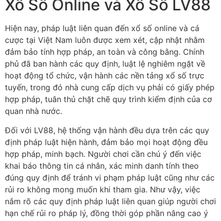
Xổ Số Online và Xổ Số LV88
Hiện nay, pháp luật liên quan đến xổ số online và cá
cược tại Việt Nam luôn được xem xét, cập nhật nhằm
đảm bảo tính hợp pháp, an toàn và công bằng. Chính
phủ đã ban hành các quy định, luật lệ nghiêm ngặt về
hoạt động tổ chức, vận hành các nền tảng xổ số trực
tuyến, trong đó nhà cung cấp dịch vụ phải có giấy phép
hợp pháp, tuân thủ chặt chẽ quy trình kiểm định của cơ
quan nhà nước.
Đối với LV88, hệ thống vận hành đều dựa trên các quy
định pháp luật hiện hành, đảm bảo mọi hoạt động đều
hợp pháp, minh bạch. Người chơi cần chú ý đến việc
khai báo thông tin cá nhân, xác minh danh tính theo
đúng quy định để tránh vi phạm pháp luật cũng như các
rủi ro không mong muốn khi tham gia. Như vậy, việc
nắm rõ các quy định pháp luật liên quan giúp người chơi
hạn chế rủi ro pháp lý, đồng thời góp phần nâng cao ý