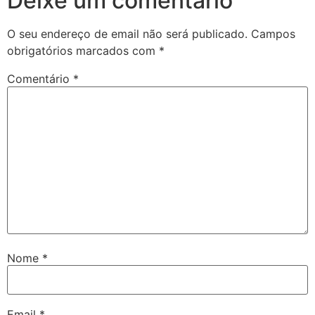
Deixe um comentário
O seu endereço de email não será publicado.
Campos
obrigatórios marcados com
*
Comentário
*
Nome
*
Email
*