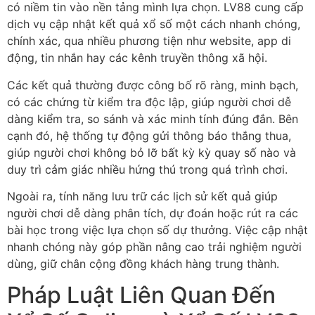
có niềm tin vào nền tảng mình lựa chọn. LV88 cung cấp
dịch vụ cập nhật kết quả xổ số một cách nhanh chóng,
chính xác, qua nhiều phương tiện như website, app di
động, tin nhắn hay các kênh truyền thông xã hội.
Các kết quả thường được công bố rõ ràng, minh bạch,
có các chứng từ kiểm tra độc lập, giúp người chơi dễ
dàng kiểm tra, so sánh và xác minh tính đúng đắn. Bên
cạnh đó, hệ thống tự động gửi thông báo thắng thua,
giúp người chơi không bỏ lỡ bất kỳ kỳ quay số nào và
duy trì cảm giác nhiều hứng thú trong quá trình chơi.
Ngoài ra, tính năng lưu trữ các lịch sử kết quả giúp
người chơi dễ dàng phân tích, dự đoán hoặc rút ra các
bài học trong việc lựa chọn số dự thưởng. Việc cập nhật
nhanh chóng này góp phần nâng cao trải nghiệm người
dùng, giữ chân cộng đồng khách hàng trung thành.
Pháp Luật Liên Quan Đến