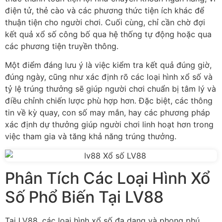
điện tử, thẻ cào và các phương thức tiện ích khác để
thuận tiện cho người chơi. Cuối cùng, chỉ cần chờ đợi
kết quả xổ số công bố qua hệ thống tự động hoặc qua
các phương tiện truyền thông.
Một điểm đáng lưu ý là việc kiểm tra kết quả đúng giờ,
đúng ngày, cũng như xác định rõ các loại hình xổ số và
tỷ lệ trúng thưởng sẽ giúp người chơi chuẩn bị tâm lý và
điều chỉnh chiến lược phù hợp hơn. Đặc biệt, các thông
tin về kỳ quay, con số may mắn, hay các phương pháp
xác định dự thưởng giúp người chơi linh hoạt hơn trong
việc tham gia và tăng khả năng trúng thưởng.
Phân Tích Các Loại Hình Xổ
Số Phổ Biến Tại LV88
Tại LV88, các loại hình xổ số đa dạng và phong phú,