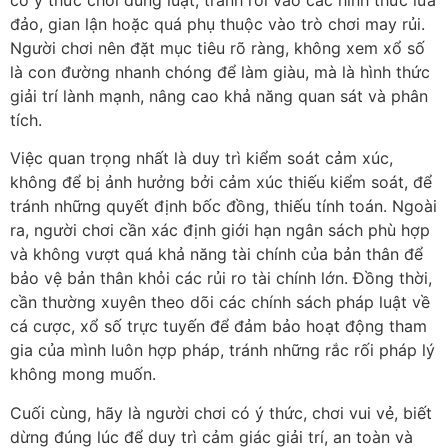
đảo, gian lận hoặc quá phụ thuộc vào trò chơi may rủi.
Người chơi nên đặt mục tiêu rõ ràng, không xem xổ số
là con đường nhanh chóng để làm giàu, mà là hình thức
giải trí lành mạnh, nâng cao khả năng quan sát và phân
tích.
Việc quan trọng nhất là duy trì kiểm soát cảm xúc,
không để bị ảnh hưởng bởi cảm xúc thiếu kiểm soát, để
tránh những quyết định bốc đồng, thiếu tính toán. Ngoài
ra, người chơi cần xác định giới hạn ngân sách phù hợp
và không vượt quá khả năng tài chính của bản thân để
bảo vệ bản thân khỏi các rủi ro tài chính lớn. Đồng thời,
cần thường xuyên theo dõi các chính sách pháp luật về
cá cược, xổ số trực tuyến để đảm bảo hoạt động tham
gia của mình luôn hợp pháp, tránh những rắc rối pháp lý
không mong muốn.
Cuối cùng, hãy là người chơi có ý thức, chơi vui vẻ, biết
dừng đúng lúc để duy trì cảm giác giải trí, an toàn và