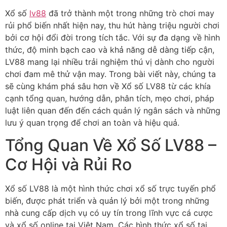
Xổ số
lv88
đã trở thành một trong những trò chơi may
rủi phổ biến nhất hiện nay, thu hút hàng triệu người chơi
bởi cơ hội đổi đời trong tích tắc. Với sự đa dạng về hình
thức, độ minh bạch cao và khả năng dễ dàng tiếp cận,
LV88 mang lại nhiều trải nghiệm thú vị dành cho người
chơi đam mê thử vận may. Trong bài viết này, chúng ta
sẽ cùng khám phá sâu hơn về Xổ số LV88 từ các khía
cạnh tổng quan, hướng dẫn, phân tích, mẹo chơi, pháp
luật liên quan đến đến cách quản lý ngân sách và những
lưu ý quan trọng để chơi an toàn và hiệu quả.
Tổng Quan Về Xổ Số LV88 –
Cơ Hội và Rủi Ro
Xổ số LV88 là một hình thức chơi xổ số trực tuyến phổ
biến, được phát triển và quản lý bởi một trong những
nhà cung cấp dịch vụ có uy tín trong lĩnh vực cá cược
và xổ số online tại Việt Nam. Các hình thức xổ số tại