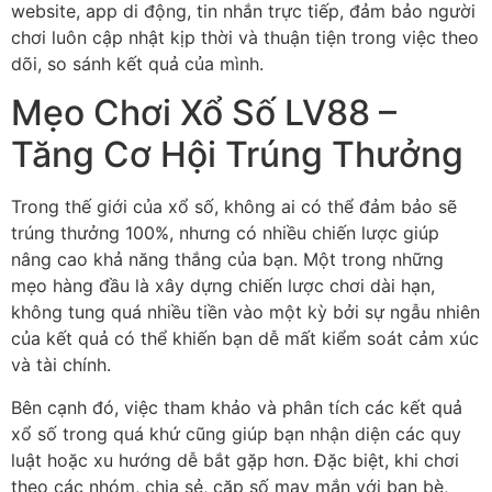
website, app di động, tin nhắn trực tiếp, đảm bảo người
chơi luôn cập nhật kịp thời và thuận tiện trong việc theo
dõi, so sánh kết quả của mình.
Mẹo Chơi Xổ Số LV88 –
Tăng Cơ Hội Trúng Thưởng
Trong thế giới của xổ số, không ai có thể đảm bảo sẽ
trúng thưởng 100%, nhưng có nhiều chiến lược giúp
nâng cao khả năng thắng của bạn. Một trong những
mẹo hàng đầu là xây dựng chiến lược chơi dài hạn,
không tung quá nhiều tiền vào một kỳ bởi sự ngẫu nhiên
của kết quả có thể khiến bạn dễ mất kiểm soát cảm xúc
và tài chính.
Bên cạnh đó, việc tham khảo và phân tích các kết quả
xổ số trong quá khứ cũng giúp bạn nhận diện các quy
luật hoặc xu hướng dễ bắt gặp hơn. Đặc biệt, khi chơi
theo các nhóm, chia sẻ, cặp số may mắn với bạn bè,