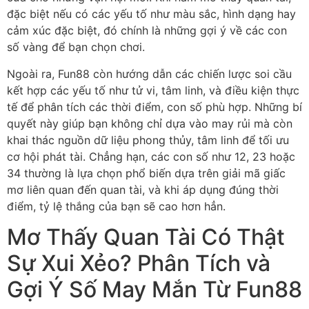
đặc biệt nếu có các yếu tố như màu sắc, hình dạng hay
cảm xúc đặc biệt, đó chính là những gợi ý về các con
số vàng để bạn chọn chơi.
Ngoài ra, Fun88 còn hướng dẫn các chiến lược soi cầu
kết hợp các yếu tố như tử vi, tâm linh, và điều kiện thực
tế để phân tích các thời điểm, con số phù hợp. Những bí
quyết này giúp bạn không chỉ dựa vào may rủi mà còn
khai thác nguồn dữ liệu phong thủy, tâm linh để tối ưu
cơ hội phát tài. Chẳng hạn, các con số như 12, 23 hoặc
34 thường là lựa chọn phổ biến dựa trên giải mã giấc
mơ liên quan đến quan tài, và khi áp dụng đúng thời
điểm, tỷ lệ thắng của bạn sẽ cao hơn hẳn.
Mơ Thấy Quan Tài Có Thật
Sự Xui Xẻo? Phân Tích và
Gợi Ý Số May Mắn Từ Fun88