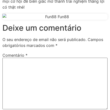
mọi cơ hội để biến giấc mơ thành trải nghiệm thắng lợi
có thật nhé!
Deixe um comentário
O seu endereço de email não será publicado.
Campos
obrigatórios marcados com
*
Comentário
*