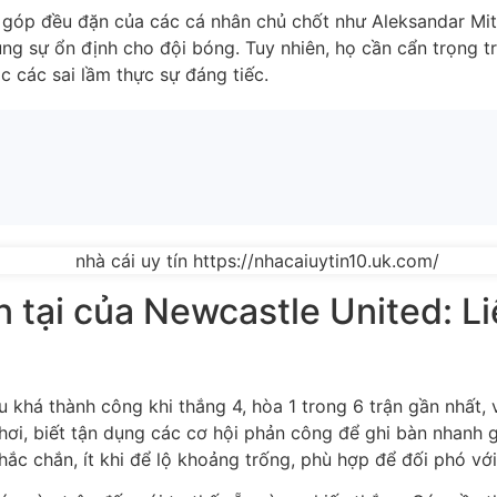
ng góp đều đặn của các cá nhân chủ chốt như Aleksandar M
ng sự ổn định cho đội bóng. Tuy nhiên, họ cần cẩn trọng 
 các sai lầm thực sự đáng tiếc.
 tại của Newcastle United: Li
u khá thành công khi thắng 4, hòa 1 trong 6 trận gần nhất,
chơi, biết tận dụng các cơ hội phản công để ghi bàn nhanh g
chắc chắn, ít khi để lộ khoảng trống, phù hợp để đối phó v