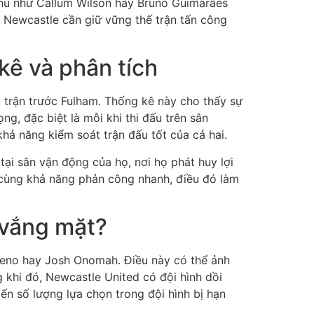
thủ như Callum Wilson hay Bruno Guimarães
, Newcastle cần giữ vững thế trận tấn công
kê và phân tích
2 trận trước Fulham. Thống kê này cho thấy sự
ng, đặc biệt là mỗi khi thi đấu trên sân
hả năng kiểm soát trận đấu tốt của cả hai.
tại sân vận động của họ, nơi họ phát huy lợi
o cùng khả năng phản công nhanh, điều đó làm
 vắng mặt?
 Leno hay Josh Onomah. Điều này có thể ảnh
ng khi đó, Newcastle United có đội hình dồi
ến số lượng lựa chọn trong đội hình bị hạn