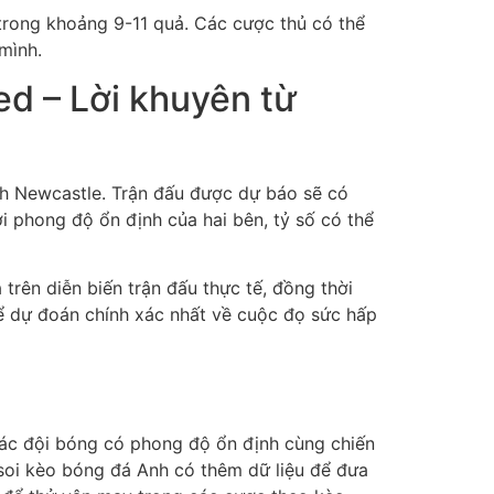
 trong khoảng 9-11 quả. Các cược thủ có thể
mình.
d – Lời khuyên từ
ch Newcastle. Trận đấu được dự báo sẽ có
ới phong độ ổn định của hai bên, tỷ số có thể
rên diễn biến trận đấu thực tế, đồng thời
để dự đoán chính xác nhất về cuộc đọ sức hấp
ác đội bóng có phong độ ổn định cùng chiến
 soi kèo bóng đá Anh có thêm dữ liệu để đưa