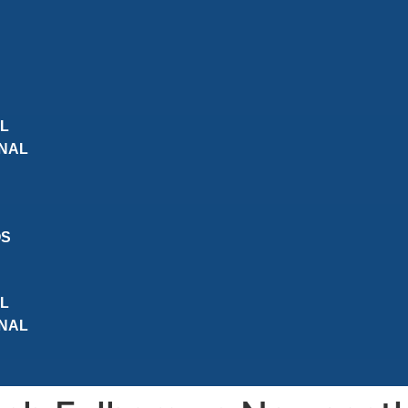
L
ONAL
OS
L
ONAL