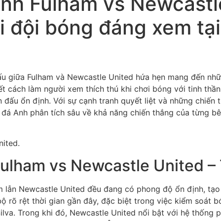
Anh Fulham vs Newcastl
i đội bóng đáng xem tạ
đấu giữa Fulham và Newcastle United hứa hẹn mang đến nh
 cách làm người xem thích thú khi chơi bóng với tinh thần
 đấu ổn định. Với sự cạnh tranh quyết liệt và những chiến 
g đá Anh phân tích sâu về khả năng chiến thắng của từng b
ited.
Fulham vs Newcastle United –
am lẫn Newcastle United đều đang có phong độ ổn định, tạo
 rõ rệt thời gian gần đây, đặc biệt trong việc kiểm soát b
 Silva. Trong khi đó, Newcastle United nổi bật với hệ thố