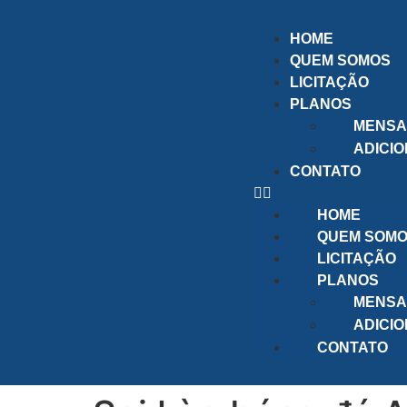
HOME
QUEM SOMOS
LICITAÇÃO
PLANOS
MENSA
ADICI
CONTATO
HOME
QUEM SOM
LICITAÇÃO
PLANOS
MENSA
ADICI
CONTATO