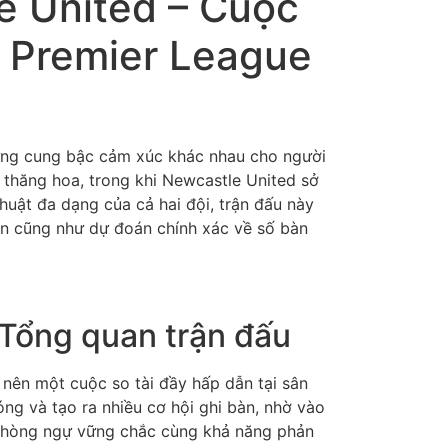
e United – Cuộc
i Premier League
ững cung bậc cảm xúc khác nhau cho người
 thăng hoa, trong khi Newcastle United sở
thuật đa dạng của cả hai đội, trận đấu này
ên cũng như dự đoán chính xác về số bàn
 Tổng quan trận đấu
 nên một cuộc so tài đầy hấp dẫn tại sân
óng và tạo ra nhiều cơ hội ghi bàn, nhờ vào
ng phòng ngự vững chắc cùng khả năng phản