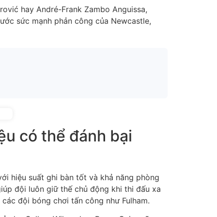
itrović hay André-Frank Zambo Anguissa,
trước sức mạnh phản công của Newcastle,
ệu có thể đánh bại
 với hiệu suất ghi bàn tốt và khả năng phòng
iúp đội luôn giữ thế chủ động khi thi đấu xa
ới các đội bóng chơi tấn công như Fulham.