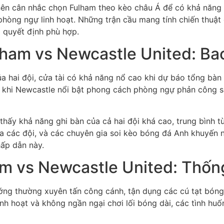
ên cân nhắc chọn Fulham theo kèo châu Á để có khả năng t
phòng ngự linh hoạt. Những trận cầu mang tính chiến thuật 
a quyết định phù hợp.
ulham vs Newcastle United: Ba
 hai đội, cửa tài có khả năng nổ cao khi dự báo tổng bàn 
g khi Newcastle nổi bật phong cách phòng ngự phản công sắ
hấy khả năng ghi bàn của cả hai đội khá cao, trung bình t
 các đội, và các chuyên gia soi kèo bóng đá Anh khuyến n
hấp dẫn này.
am vs Newcastle United: Thốn
ớng thường xuyên tấn công cánh, tận dụng các cú tạt bóng 
inh hoạt và không ngần ngại chơi lối bóng dài, các tình huố