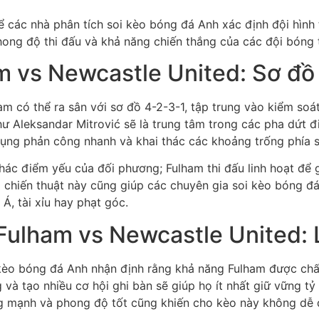
để các nhà phân tích soi kèo bóng đá Anh xác định đội hình 
hong độ thi đấu và khả năng chiến thắng của các đội bóng 
m vs Newcastle United: Sơ đồ
ham có thể ra sân với sơ đồ 4-2-3-1, tập trung vào kiểm so
hư Aleksandar Mitrović sẽ là trung tâm trong các pha dứt 
 dụng phản công nhanh và khai thác các khoảng trống phía 
thác điểm yếu của đối phương; Fulham thi đấu linh hoạt để 
 chiến thuật này cũng giúp các chuyên gia soi kèo bóng đ
Á, tài xỉu hay phạt góc.
Fulham vs Newcastle United: 
 kèo bóng đá Anh nhận định rằng khả năng Fulham được chấp
 và tạo nhiều cơ hội ghi bàn sẽ giúp họ ít nhất giữ vững t
ng mạnh và phong độ tốt cũng khiến cho kèo này không dễ 