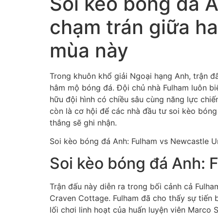
Soi kèo bóng đá 
chạm trán giữa ha
mùa này
Trong khuôn khổ giải Ngoại hạng Anh, trận 
hâm mộ bóng đá. Đội chủ nhà Fulham luôn biết
hữu đội hình có chiều sâu cùng năng lực chiến
còn là cơ hội để các nhà đầu tư soi kèo bón
thắng sẽ ghi nhận.
Soi kèo bóng đá Anh: Fulham vs Newcastle Un
Soi kèo bóng đá Anh: 
Trận đấu này diễn ra trong bối cảnh cả Fulh
Craven Cottage. Fulham đã cho thấy sự tiến bộ
lối chơi linh hoạt của huấn luyện viên Marco