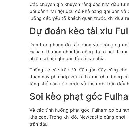
Các chuyên gia khuyên rằng các nhà đầu tư n
bối cảnh hai đội đều có khả năng ghi bàn và 
lưỡng các yếu tố khách quan trước khi đưa r
Dự đoán kèo tài xỉu F
Dựa trên phong độ tấn công và phòng ngự của
Fulham thường chơi tấn công đã rõ nét, tron
nhiều cơ hội ghi bàn từ cả hai phía.
Thống kê các trận đối đầu gần đây cũng cho t
đoán này phù hợp với xu hướng chơi bóng của
tăng khả năng ăn cược và theo dõi trận đấu 
Soi kèo phạt góc Fulh
Về các tình huống phạt góc, Fulham có xu hư
khá cao. Trong khi đó, Newcastle cũng chơi l
trận đấu.