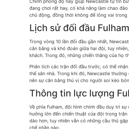
Chính phong độ này giúp Newcastle tự tin bư
đang chơi rất hay, có khả năng làm chao đảo
chủ động, đồng thời không để lỏng vai trong
Lịch sử đối đầu Fulham
Trong vòng 10 lần đối đầu gần nhất, Newcastl
cân bằng và khó đoán giữa hai đội, tuy nhiên,
khách. Trong đó, những chiến thắng của họ th
Phân tích các trận đối đầu trước, có thể nhận
thế sân nhà. Trong khi đó, Newcastle thường 
nên sự cân bằng thú vị cho người soi kèo bó
Thông tin lực lượng F
Về phía Fulham, đội hình chính đều duy trì s
hưởng lớn đến chiến thuật của đội trong trận đ
dào hơn, tuy nhiên vẫn có những cầu thủ gặp 
chế phần nào.